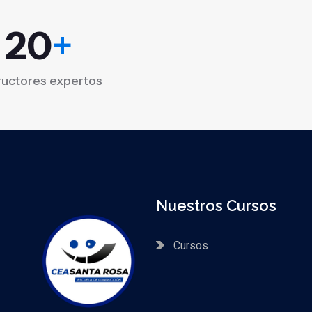
20
+
ructores expertos
Nuestros Cursos
Cursos