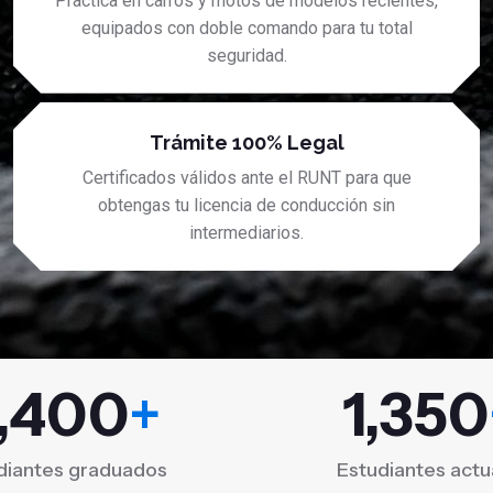
Practica en carros y motos de modelos recientes,
equipados con doble comando para tu total
seguridad.
Trámite 100% Legal
Certificados válidos ante el RUNT para que
obtengas tu licencia de conducción sin
intermediarios.
,400
+
1,350
diantes graduados
Estudiantes actu